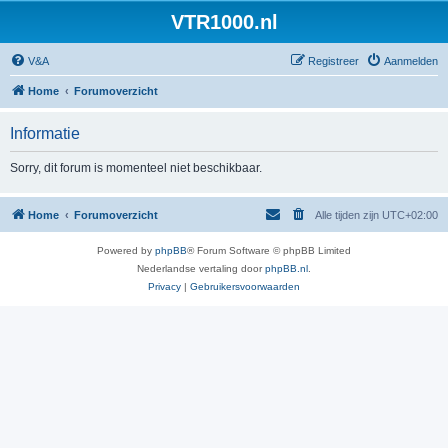
VTR1000.nl
V&A
Registreer
Aanmelden
Home
Forumoverzicht
Informatie
Sorry, dit forum is momenteel niet beschikbaar.
Home
Forumoverzicht
Alle tijden zijn
UTC+02:00
Powered by
phpBB
® Forum Software © phpBB Limited
Nederlandse vertaling door
phpBB.nl
.
Privacy
|
Gebruikersvoorwaarden