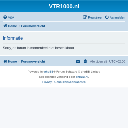
VTR1000.nl
V&A
Registreer
Aanmelden
Home
Forumoverzicht
Informatie
Sorry, dit forum is momenteel niet beschikbaar.
Home
Forumoverzicht
Alle tijden zijn
UTC+02:00
Powered by
phpBB
® Forum Software © phpBB Limited
Nederlandse vertaling door
phpBB.nl
.
Privacy
|
Gebruikersvoorwaarden