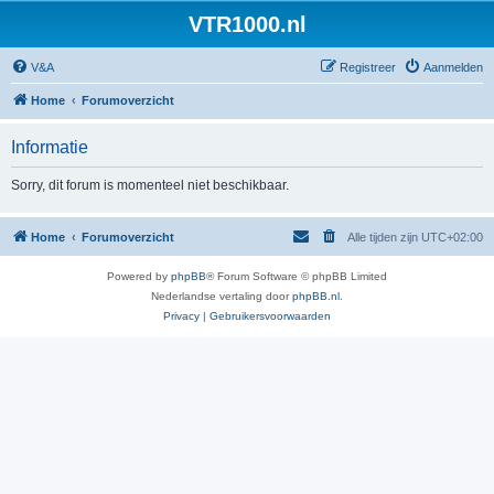
VTR1000.nl
V&A
Registreer
Aanmelden
Home
Forumoverzicht
Informatie
Sorry, dit forum is momenteel niet beschikbaar.
Home
Forumoverzicht
Alle tijden zijn
UTC+02:00
Powered by
phpBB
® Forum Software © phpBB Limited
Nederlandse vertaling door
phpBB.nl
.
Privacy
|
Gebruikersvoorwaarden