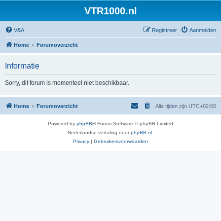
VTR1000.nl
V&A
Registreer
Aanmelden
Home
Forumoverzicht
Informatie
Sorry, dit forum is momenteel niet beschikbaar.
Home
Forumoverzicht
Alle tijden zijn
UTC+02:00
Powered by
phpBB
® Forum Software © phpBB Limited
Nederlandse vertaling door
phpBB.nl
.
Privacy
|
Gebruikersvoorwaarden