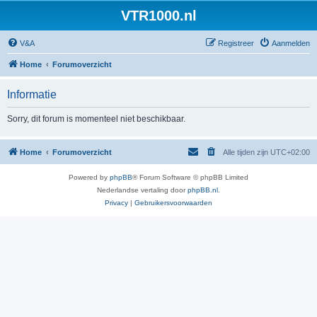
VTR1000.nl
V&A
Registreer
Aanmelden
Home
Forumoverzicht
Informatie
Sorry, dit forum is momenteel niet beschikbaar.
Home
Forumoverzicht
Alle tijden zijn
UTC+02:00
Powered by
phpBB
® Forum Software © phpBB Limited
Nederlandse vertaling door
phpBB.nl
.
Privacy
|
Gebruikersvoorwaarden