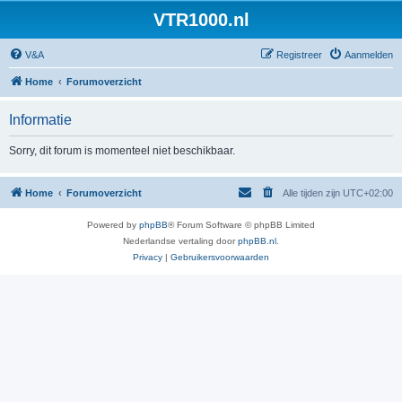
VTR1000.nl
V&A
Registreer
Aanmelden
Home
Forumoverzicht
Informatie
Sorry, dit forum is momenteel niet beschikbaar.
Home
Forumoverzicht
Alle tijden zijn
UTC+02:00
Powered by
phpBB
® Forum Software © phpBB Limited
Nederlandse vertaling door
phpBB.nl
.
Privacy
|
Gebruikersvoorwaarden