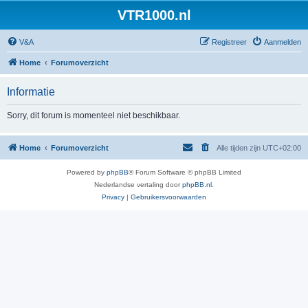
VTR1000.nl
V&A
Registreer
Aanmelden
Home
Forumoverzicht
Informatie
Sorry, dit forum is momenteel niet beschikbaar.
Home
Forumoverzicht
Alle tijden zijn
UTC+02:00
Powered by
phpBB
® Forum Software © phpBB Limited
Nederlandse vertaling door
phpBB.nl
.
Privacy
|
Gebruikersvoorwaarden