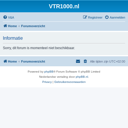
VTR1000.nl
V&A
Registreer
Aanmelden
Home
Forumoverzicht
Informatie
Sorry, dit forum is momenteel niet beschikbaar.
Home
Forumoverzicht
Alle tijden zijn
UTC+02:00
Powered by
phpBB
® Forum Software © phpBB Limited
Nederlandse vertaling door
phpBB.nl
.
Privacy
|
Gebruikersvoorwaarden