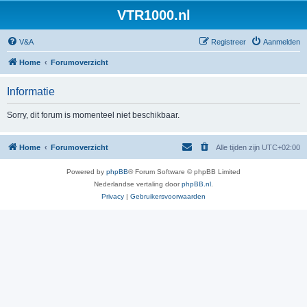
VTR1000.nl
V&A
Registreer
Aanmelden
Home
Forumoverzicht
Informatie
Sorry, dit forum is momenteel niet beschikbaar.
Home
Forumoverzicht
Alle tijden zijn
UTC+02:00
Powered by
phpBB
® Forum Software © phpBB Limited
Nederlandse vertaling door
phpBB.nl
.
Privacy
|
Gebruikersvoorwaarden