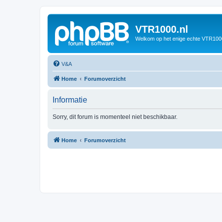
VTR1000.nl
Welkom op het enige echte VTR100
V&A
Home
Forumoverzicht
Informatie
Sorry, dit forum is momenteel niet beschikbaar.
Home
Forumoverzicht