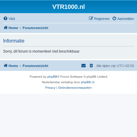
VTR1000.nl
V&A
Registreer
Aanmelden
Home
Forumoverzicht
Informatie
Sorry, dit forum is momenteel niet beschikbaar.
Home
Forumoverzicht
Alle tijden zijn
UTC+02:00
Powered by
phpBB
® Forum Software © phpBB Limited
Nederlandse vertaling door
phpBB.nl
.
Privacy
|
Gebruikersvoorwaarden