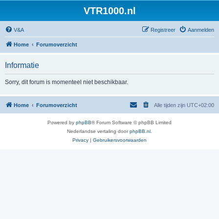
VTR1000.nl
V&A
Registreer
Aanmelden
Home
Forumoverzicht
Informatie
Sorry, dit forum is momenteel niet beschikbaar.
Home
Forumoverzicht
Alle tijden zijn
UTC+02:00
Powered by
phpBB
® Forum Software © phpBB Limited
Nederlandse vertaling door
phpBB.nl
.
Privacy
|
Gebruikersvoorwaarden