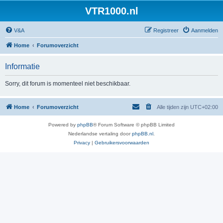
VTR1000.nl
V&A
Registreer
Aanmelden
Home
Forumoverzicht
Informatie
Sorry, dit forum is momenteel niet beschikbaar.
Home
Forumoverzicht
Alle tijden zijn
UTC+02:00
Powered by
phpBB
® Forum Software © phpBB Limited
Nederlandse vertaling door
phpBB.nl
.
Privacy
|
Gebruikersvoorwaarden