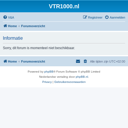
VTR1000.nl
V&A
Registreer
Aanmelden
Home
Forumoverzicht
Informatie
Sorry, dit forum is momenteel niet beschikbaar.
Home
Forumoverzicht
Alle tijden zijn
UTC+02:00
Powered by
phpBB
® Forum Software © phpBB Limited
Nederlandse vertaling door
phpBB.nl
.
Privacy
|
Gebruikersvoorwaarden